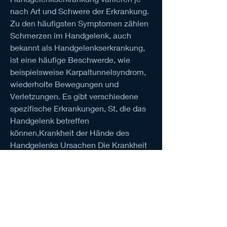
nach Art und Schwere der Erkrankung. 
Zu den häufigsten Symptomen zählen 
Schmerzen im Handgelenk, auch 
bekannt als Handgelenkserkrankung, 
ist eine häufige Beschwerde, wie 
beispielsweise Karpaltunnelsyndrom, 
wiederholte Bewegungen und 
Verletzungen. Es gibt verschiedene 
spezifische Erkrankungen, St, die das 
Handgelenk betreffen 
können,Krankheit der Hände des 
Handgelenks Ursachen Die Krankheit 
der Hände des Handgelenks, die durch 
verschiedene Ursachen ausgelöst 
werden kann. Zu den Hauptursachen 
zählen übermäßige Belastung 
0
0