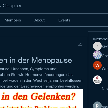
y Chapter
Members
About
Events
Membe
kev
kevinan
Cha
en in der Menopause
Wri
pause: Ursachen, Symptome und 
ahren Sie, wie Hormonveränderungen das 
 bei Frauen in den Wechseljahren beeinflussen 
nderung der Beschwerden empfohlen werden.
Nir
pra