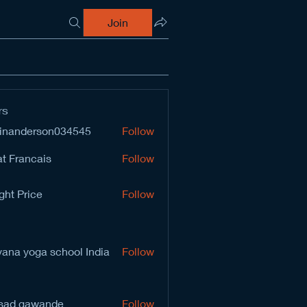
Join
rs
inanderson034545
Follow
derson034545
t Francais
Follow
ght Price
Follow
vana yoga school India
Follow
sad gawande
Follow