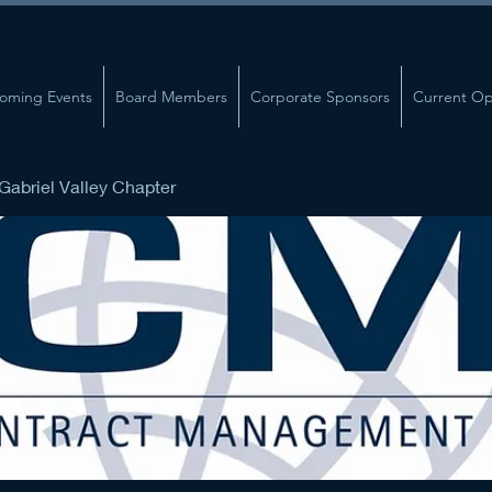
oming Events
Board Members
Corporate Sponsors
Current Op
abriel Valley Chapter