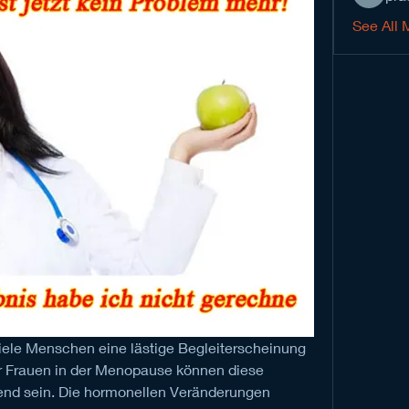
See All 
ele Menschen eine lästige Begleiterscheinung 
r Frauen in der Menopause können diese 
end sein. Die hormonellen Veränderungen 