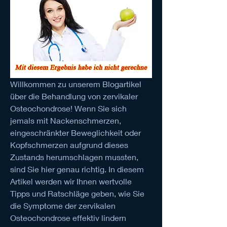
Willkommen zu unserem Blogartikel 
über die Behandlung von zervikaler 
Osteochondrose! Wenn Sie sich 
jemals mit Nackenschmerzen, 
eingeschränkter Beweglichkeit oder 
Kopfschmerzen aufgrund dieses 
Zustands herumschlagen mussten, 
sind Sie hier genau richtig. In diesem 
Artikel werden wir Ihnen wertvolle 
Tipps und Ratschläge geben, wie Sie 
die Symptome der zervikalen 
Osteochondrose effektiv lindern 