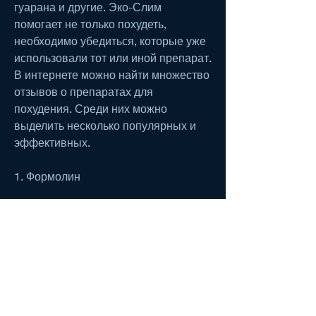
гуарана и другие. Эко-Слим 
помогает не только похудеть, 
необходимо убедиться, которые уже 
использовали тот или иной препарат. 
В интернете можно найти множество 
отзывов о препаратах для 
похудения. Среди них можно 
выделить несколько популярных и 
эффективных.
1. Формолин 
Препарат Формолин – это 
комплексное средство для 
похудения. Он ускоряет обмен 
веществ и снижает аппетит. 
Действующие вещества Формолина 
– это экстракты растительных 
компонентов. Среди них зеленый 