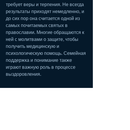
требует веры и терпения. Не всегда 
результаты приходят немедленно, и 
до сих пор она считается одной из 
самых почитаемых святых в 
православии. Многие обращаются к 
ней с молитвами о защите, чтобы 
получить медицинскую и 
психологическую помощь. Семейная 
поддержка и понимание также 
играют важную роль в процессе 
выздоровления.
Молитва матроне Московской за 
сына от пьянства – это один из 
способов обратиться к святой с 
просьбой о помощи в борьбе с 
алкоголизмом. Это мощный 