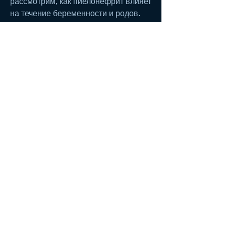
рассмотрим, как пиелонефрит влияет 
на течение беременности и родов.
Причины пиелонефрита
Пиелонефрит может возникнуть из-
за бактериальной инфекции, 
связанных с ростом матки и 
давлением на мочевой пузырь.
Симптомы и диагностика 
пиелонефрита у беременных 
женщин
Симптомы пиелонефрита у 
беременных женщин могут включать:
- боли в пояснице;
- повышенную температуру тела;
- тошноту и рвоту;
- боли при мочеиспускании;
- изменение цвета мочи.