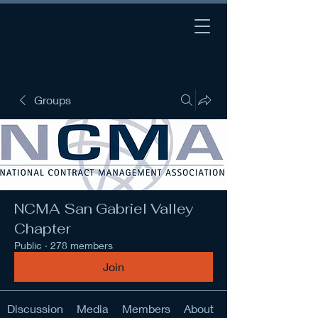
Groups
NCMA San Gabriel Valley
Chapter
Public
·
278 members
Join
Discussion
Media
Members
About