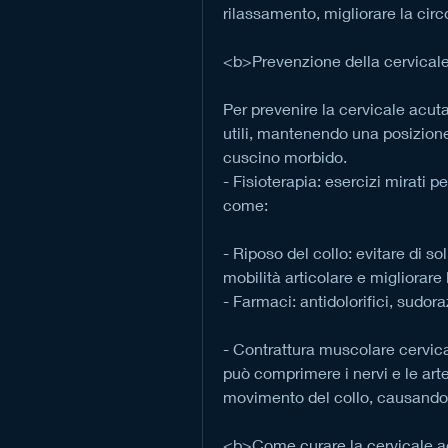
rilassamento, migliorare la cir
<b>Prevenzione della cervicale
Per prevenire la cervicale acuta
utili, mantenendo una posizione
cuscino morbido.
- Fisioterapia: esercizi mirati pe
come:
- Riposo del collo: evitare di s
mobilità articolare e migliorare 
- Farmaci: antidolorifici, sudora
- Contrattura muscolare cervica
può comprimere i nervi e le arteri
movimento del collo, causando ve
<b>Come curare la cervicale ac