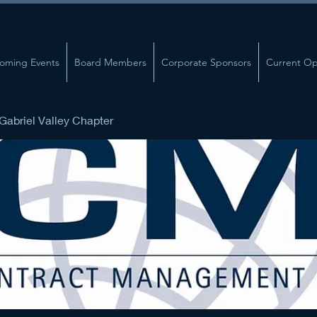
oming Events
Board Members
Corporate Sponsors
Current Op
abriel Valley Chapter