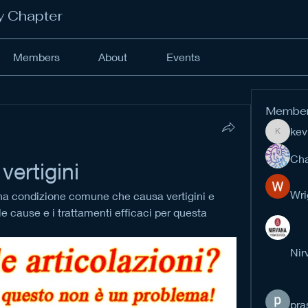
y Chapter
Members
About
Events
Membe
kev
kevinan
Cha
vertigini
Wri
una condizione comune che causa vertigini e 
 le cause e i trattamenti efficaci per questa 
Nir
pra