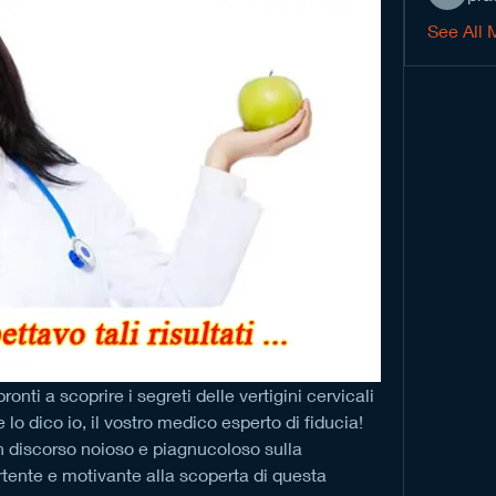
See All 
pronti a scoprire i segreti delle vertigini cervicali 
lo dico io, il vostro medico esperto di fiducia! 
 discorso noioso e piagnucoloso sulla 
tente e motivante alla scoperta di questa 