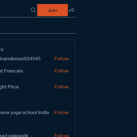
Join
rs
inanderson034545
Follow
derson034545
t Francais
Follow
ght Price
Follow
vana yoga school India
Follow
sad gawande
Follow