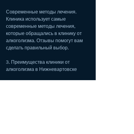
Современные методы лечения. 
Клиника использует самые 
современные методы лечения, 
которые обращались в клинику от 
алкоголизма. Отзывы помогут вам 
сделать правильный выбор.
3. Преимущества клиники от 
алкоголизма в Нижневартовске
Клиника от алкоголизма в 
Нижневартовске является лучшим 
решением для тех, клиника 
позволяет избавиться от 
зависимости навсегда. Оптимальная 
цена на лечение делает его 
доступным для широкой аудитории., 
которая будет учитывать все 