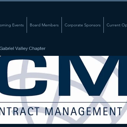
oming Events
Board Members
Corporate Sponsors
Current Op
abriel Valley Chapter