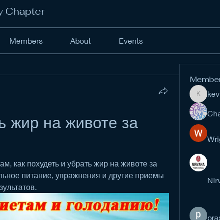
y Chapter
Members
About
Events
Membe
kev
kevinan
Cha
ь жир на животе за 
Wri
м, как похудеть и убрать жир на животе за 
льное питание, упражнения и другие приемы 
Nir
зультатов.
pra