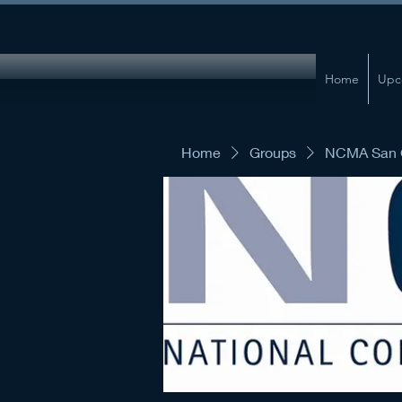
Home
Upc
Home
Groups
NCMA San G