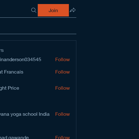
Join
rs
inanderson034545
Follow
derson034545
t Francais
Follow
ght Price
Follow
vana yoga school India
Follow
sad gawande
Follow