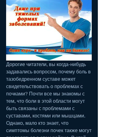
Дорогие читатели, вы когда-нибудь 
задавались вопросом, почему боль в 
тазобедренном суставе может 
свидетельствовать о проблемах с 
почками? Почти все мы знакомы с 
тем, что боли в этой области могут 
быть связаны с проблемами с 
суставами, костями или мышцами. 
Однако, мало кто знает, что 
симптомы болезни почек также могут 