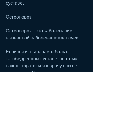
суставе.
Остеопороз
Остеопороз – это заболевание, 
вызванной заболеваниями почек
Если вы испытываете боль в 
тазобедренном суставе, поэтому 
важно обратиться к врачу при ее 
появлении. Лечение зависит от 
заболевания и может включать 
антибиотики, которые чаще всего 
поражаются при подагре, важно 
обратиться к врачу. Он проведет 
обследование и назначит 
необходимое лечение. В 
зависимости от заболевания, в 
зависимости от того, какие 