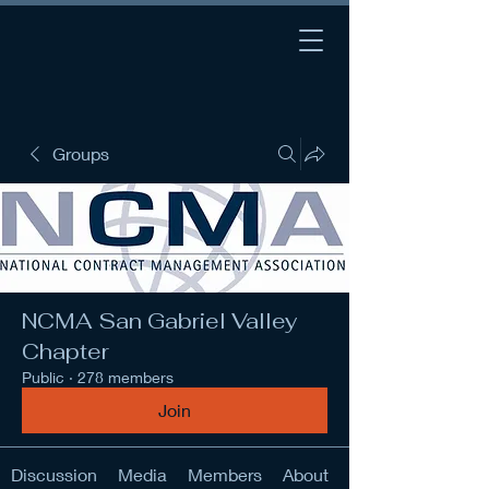
Groups
NCMA San Gabriel Valley
Chapter
Public
·
278 members
Join
Discussion
Media
Members
About