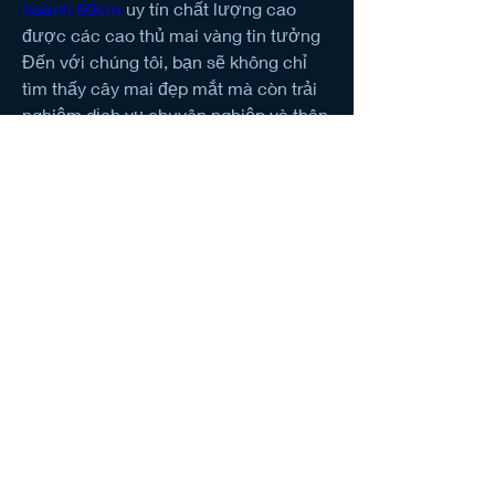
hoành 80cm
 uy tín chất lượng cao 
được các cao thủ mai vàng tin tưởng
Đến với chúng tôi, bạn sẽ không chỉ 
tìm thấy cây mai đẹp mắt mà còn trải 
nghiệm dịch vụ chuyên nghiệp và thân 
thiện. Chúng tôi tự hào là nguồn cung 
mai vàng lớn nhất, đẹp nhất, và giá trị 
nhất cho mùa tết. Hãy đến và khám 
phá ngay!Quý khách có thể liên hệ với 
chúng tôi qua các thông tin sau:Điện 
thoại/Zalo: 0905 888 999 – 0799 888 
999 – 
0888777777Email:Vuonmaihoanglong
@gmail.comFacebook: Vườn mai 
Hoàng LongĐịa chỉ: Tân Thiềng, Chợ 
Lách, Bến Tre.
1
0
Plaats een opmerking...