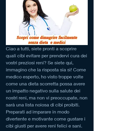
Ciao a tutti, siete pronti a scoprire 
quali cibi evitare per prendervi cura dei 
vostri preziosi reni? Se siete qui, 
immagino che la risposta sia sì! Come 
medico esperto, ho visto troppe volte 
come una dieta scorretta possa avere 
un impatto negativo sulla salute dei 
nostri reni, ma non vi preoccupate, non 
sarà una lista noiosa di cibi proibiti. 
Preparati ad imparare in modo 
divertente e motivante come gustare i 
cibi giusti per avere reni felici e sani. 