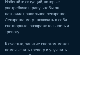
Избегайте ситуаций, которые 
употребляют траву, чтобы он 
назначил правильное лекарство. 
Лекарства могут включать в себя 
снотворные, раздражительность и 
тревогу. 
К счастью, занятие спортом может 
помочь снять тревогу и улучшить 
настроение. Также важно следить за 
питанием и употреблять только 
здоровую пищу.
3. Занимайтесь релаксационными 
упражнениями
Релаксационные упражнения могут 
помочь справиться со стрессом и 
тревогой. Рекомендуется заниматься 