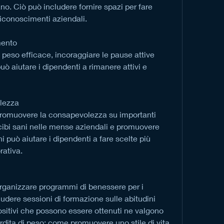
o. Ciò può includere fornire spazi per fare 
riconoscimenti aziendali.
mento
i peso efficace, incoraggiare le pause attive 
uò aiutare i dipendenti a rimanere attivi e 
lezza
promuovere la consapevolezza su importanti 
e cibi sani nelle mense aziendali e promuovere 
i può aiutare i dipendenti a fare scelte più 
rativa.
organizzare programmi di benessere per i 
udere sessioni di formazione sulle abitudini 
positivi che possono essere ottenuti ne valgono 
rdita di peso: come promuovere uno stile di vita 