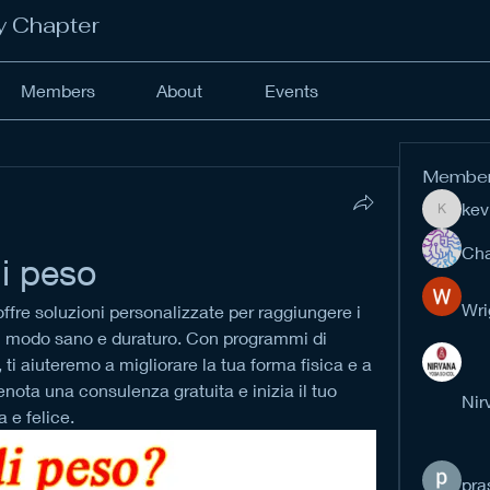
y Chapter
Members
About
Events
Membe
kev
kevinan
Cha
di peso
Wri
 offre soluzioni personalizzate per raggiungere i 
in modo sano e duraturo. Con programmi di 
ti aiuteremo a migliorare la tua forma fisica e a 
renota una consulenza gratuita e inizia il tuo 
Nir
 e felice.
pra