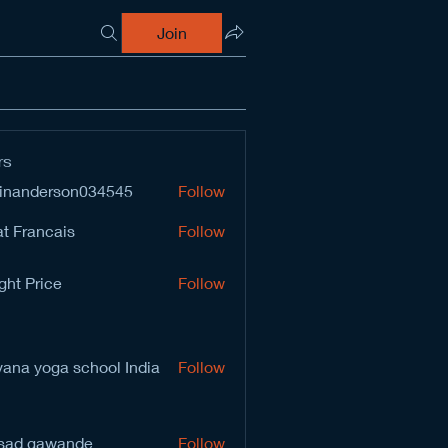
Join
rs
inanderson034545
Follow
derson034545
t Francais
Follow
ght Price
Follow
vana yoga school India
Follow
sad gawande
Follow