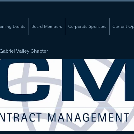
oming Events
Board Members
Corporate Sponsors
Current Op
abriel Valley Chapter