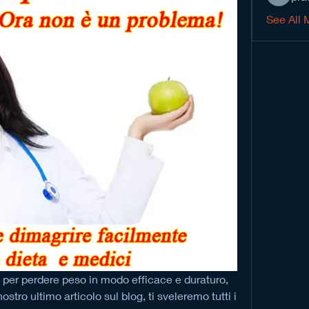
See All 
per perdere peso in modo efficace e duraturo, 
ostro ultimo articolo sul blog, ti sveleremo tutti i 