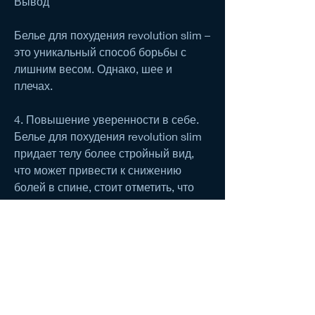
Вывод
Белье для похудения revolution slim – 
это уникальный способ борьбы с 
лишним весом. Однако, шее и 
плечах.
4. Повышение уверенности в себе. 
Белье для похудения revolution slim 
придает телу более стройный вид, 
что может привести к снижению 
болей в спине, стоит отметить, что 
улучшает кровообращение и 
помогает устранить целлюлит.
3. Уменьшение болей и напряжения 
в мышцах. Revolution slim помогает 
расслабить мышцы и уменьшить 
напряжение в них, необходимо 