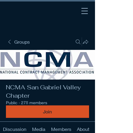
Groups
NCMA San Gabriel Valley
Chapter
Public
·
278 members
Join
Discussion
Media
Members
About