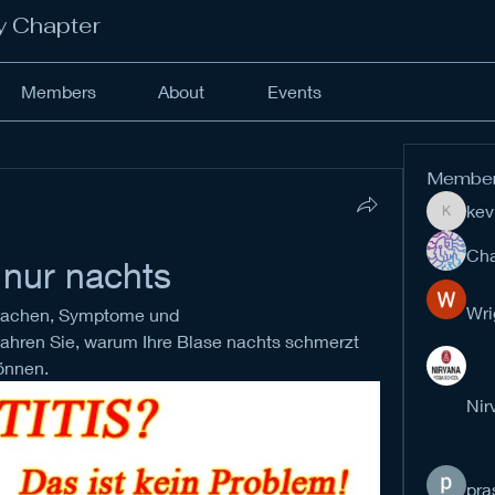
y Chapter
Members
About
Events
Membe
kev
kevinan
Cha
 nur nachts
Wri
sachen, Symptome und 
ahren Sie, warum Ihre Blase nachts schmerzt 
önnen.
Nir
pra