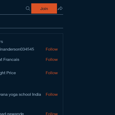
Join
rs
inanderson034545
Follow
derson034545
t Francais
Follow
ght Price
Follow
vana yoga school India
Follow
sad gawande
Follow