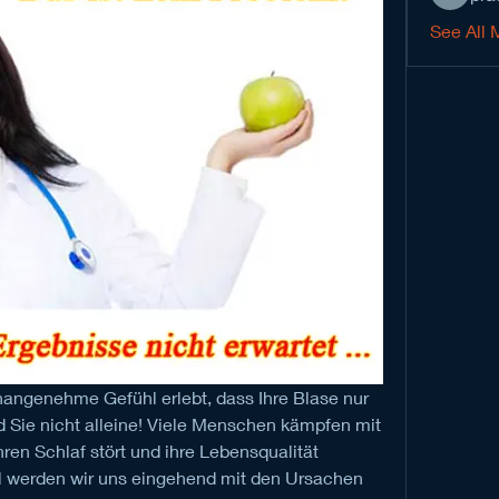
See All 
angenehme Gefühl erlebt, dass Ihre Blase nur 
 Sie nicht alleine! Viele Menschen kämpfen mit 
ren Schlaf stört und ihre Lebensqualität 
el werden wir uns eingehend mit den Ursachen 