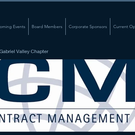
oming Events
Board Members
Corporate Sponsors
Current Op
abriel Valley Chapter