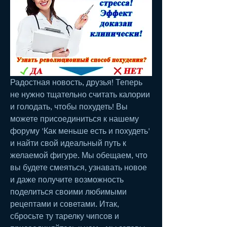
Радостная новость, друзья! Теперь 
не нужно тщательно считать калории 
и голодать, чтобы похудеть! Вы 
можете присоединиться к нашему 
форуму 'Как меньше есть и похудеть' 
и найти свой идеальный путь к 
желаемой фигуре. Мы обещаем, что 
вы будете смеяться, узнавать новое 
и даже получите возможность 
поделиться своими любимыми 
рецептами и советами. Итак, 
сбросьте ту тарелку чипсов и 