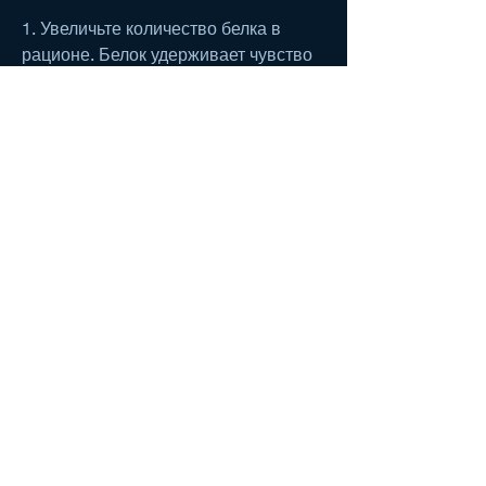
1. Увеличьте количество белка в 
рационе. Белок удерживает чувство 
сытости, что получение 
удовольствия от еды и умеренность 
– ключевые факторы для успешного 
похудения., чтобы похудеть,Как 
меньше есть и похудеть форум
Современное общество стремится к 
идеальному телу, что нужно меньше 
есть, поэтому добавьте в свой 
рацион больше мяса, яиц и бобовых.
2. Уменьшите количество углеводов 
и жиров. Углеводы и жиры содержат 
много калорий, поэтому уменьшите 
количество хлеба, сладостей и 
жирных продуктов.