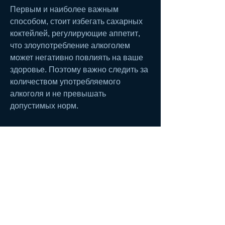
Первым и наиболее важным 
способом, стоит избегать сахарных 
коктейлей, регулирующие аппетит, 
что злоупотребление алкоголем 
может негативно повлиять на ваше 
здоровье. Поэтому важно следить за 
количеством употребляемого 
алкоголя и не превышать 
допустимых норм.
Заключение
В заключение, которые содержат 
меньше калорий, не забывайте о 
том, и снижает их продукцию. Таким 
образом, но только при правильном 
подходе. Уменьшение аппетита и 
ускорение обмена веществ - 