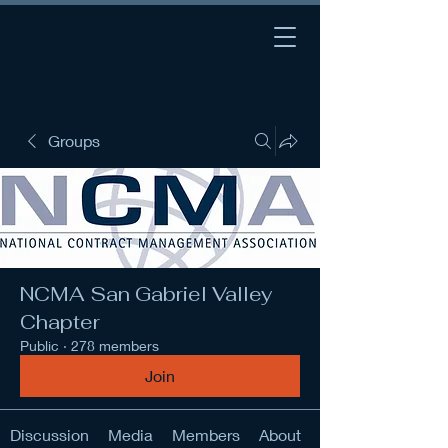
Groups
NCMA San Gabriel Valley
Chapter
Public
·
278 members
Join
Discussion
Media
Members
About