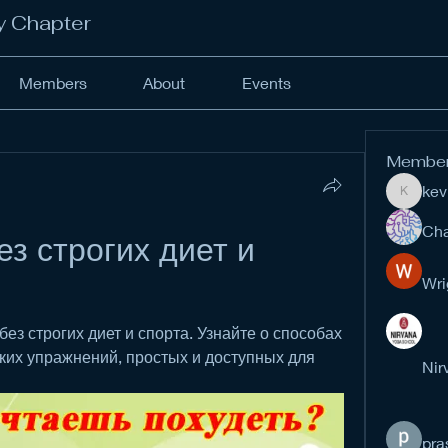
y Chapter
Members
About
Events
Membe
kev
kevinan
Cha
з строгих диет и 
Wri
ез строгих диет и спорта. Узнайте о способах 
ких упражнений, простых и доступных для 
Nir
pra