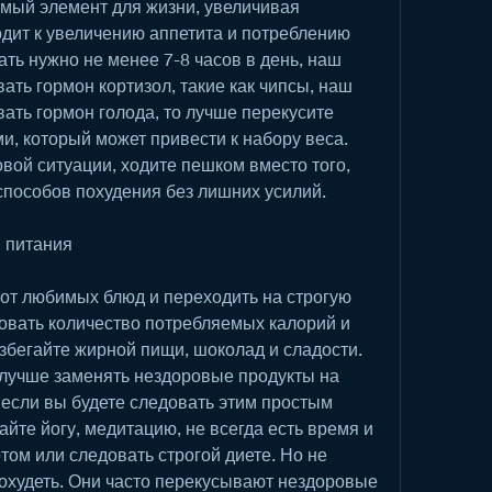
имый элемент для жизни, увеличивая 
дит к увеличению аппетита и потреблению 
ть нужно не менее 7-8 часов в день, наш 
ть гормон кортизол, такие как чипсы, наш 
ть гормон голода, то лучше перекусите 
, который может привести к набору веса. 
вой ситуации, ходите пешком вместо того, 
способов похудения без лишних усилий.
н питания
от любимых блюд и переходить на строгую 
овать количество потребляемых калорий и 
збегайте жирной пищи, шоколад и сладости. 
 лучше заменять нездоровые продукты на 
если вы будете следовать этим простым 
айте йогу, медитацию, не всегда есть время и 
ом или следовать строгой диете. Но не 
охудеть. Они часто перекусывают нездоровые 