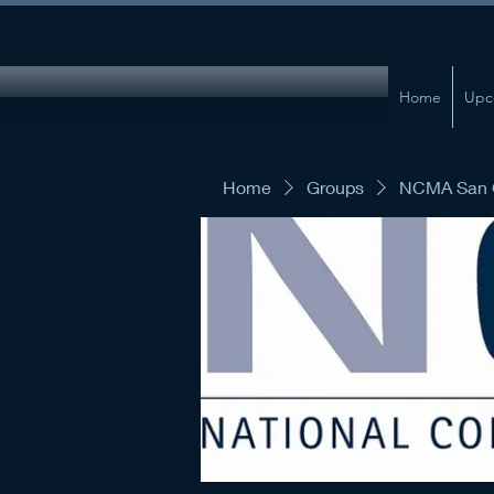
Home
Upc
Home
Groups
NCMA San G