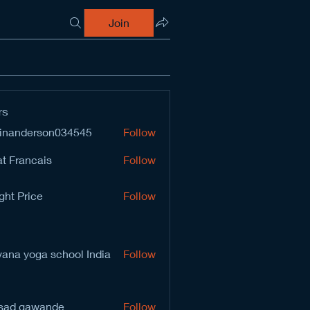
Join
rs
inanderson034545
Follow
derson034545
t Francais
Follow
ght Price
Follow
vana yoga school India
Follow
sad gawande
Follow