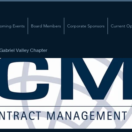
oming Events
Board Members
Corporate Sponsors
Current Op
abriel Valley Chapter