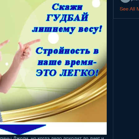
See All 
ины Джоли, но когда дело доходит до диет и 