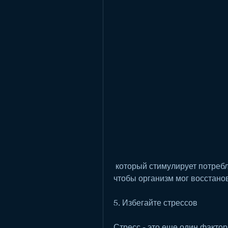
 который стимулирует потребление еды. Избегайте стрессовых ситуаций, 
чтобы организм мог восстано
5. Избегайте стрессов
Стресс - это еще один фактор,