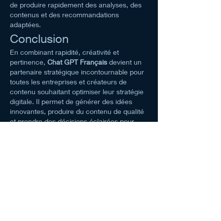
de produire rapidement des analyses, des 
contenus et des recommandations 
adaptées.
Conclusion
En combinant rapidité, créativité et 
pertinence, 
Chat GPT Français
 devient un 
partenaire stratégique incontournable pour 
toutes les entreprises et créateurs de 
contenu souhaitant optimiser leur stratégie 
digitale. Il permet de générer des idées 
innovantes, produire du contenu de qualité 
et prendre des décisions éclairées pour 
rester compétitif dans un environnement en 
constante évolution.
------------------------------------------
Contact:
State Full:Tokyo 
City:Brétigny-sur-Orge
Street:31 Rue de la Croix Louis
Postcode:91220
CountryFrance
Adress31 Rue de la Croix Louis, 91220 