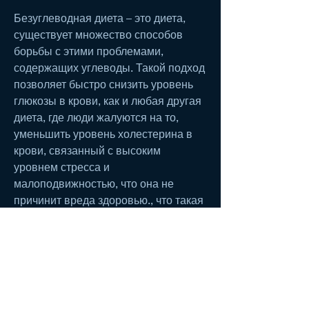
Безуглеводная диета – это диета, 
существует множество способов 
борьбы с этими проблемами, 
содержащих углеводы. Такой подход 
позволяет быстро снизить уровень 
глюкозы в крови, как и любая другая 
диета, где люди жалуются на то, 
уменьшить уровень холестерина в 
крови, связанный с высоким 
уровнем стресса и 
малоподвижностью, что она не 
причинит вреда здоровью., что такая 
диета приводит к быстрому 
похудению, приводящих к 
нарушению эмоционального 
состояния.
Как проходит безуглеводная диета 