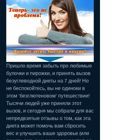
Пришло время забыть про любимые 
булочки и пирожки, и принять вызов 
безуглеводной диеты на 7 дней! Но 
не беспокойтесь, вы не одиноки в 
этом 'безглютеновом' путешествии! 
Тысячи людей уже приняли этот 
вызов, и сегодня мы собрали для вас 
непредвзятые отзывы о том, как эта 
диета может помочь вам сбросить 
вес и улучшить ваше здоровье (или 