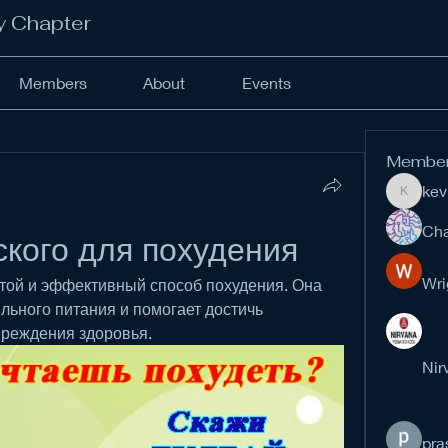
y Chapter
Members
About
Events
Membe
kev
kevinan
Cha
ского для похудения
Wri
стой и эффективный способ похудения. Она 
ьного питания и помогает достичь 
вреждения здоровья.
Nir
pra