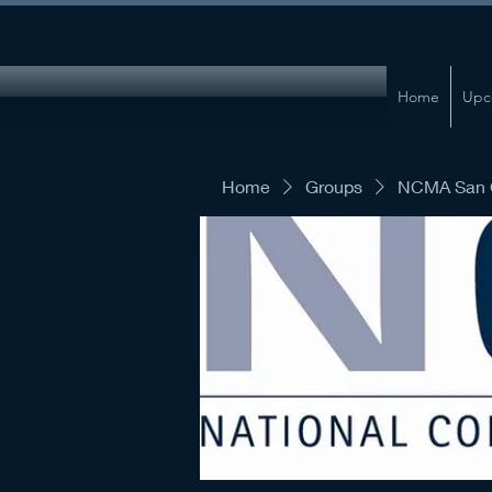
Home
Upc
Home
Groups
NCMA San G