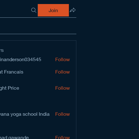
Join
rs
inanderson034545
Follow
derson034545
t Francais
Follow
ght Price
Follow
vana yoga school India
Follow
sad gawande
Follow