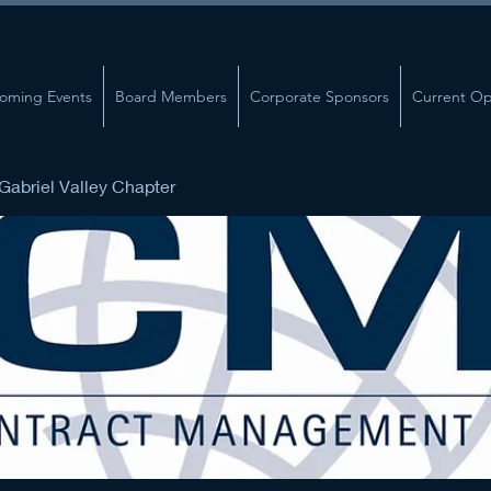
oming Events
Board Members
Corporate Sponsors
Current Op
abriel Valley Chapter