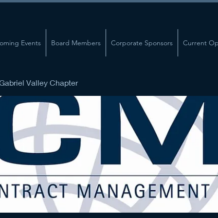
oming Events
Board Members
Corporate Sponsors
Current Op
abriel Valley Chapter