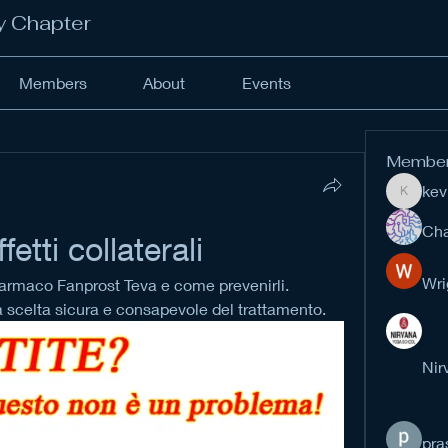
y Chapter
Members
About
Events
Membe
kev
kevinan
Cha
etti collaterali
Wri
l farmaco Fanprost Teva e come prevenirli. 
a scelta sicura e consapevole del trattamento.
Nir
pra