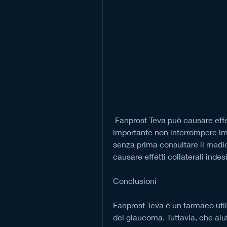
 Fanprost Teva può causare effetti collaterali indesiderati. In questo articolo, è 
importante non interrompere im
senza prima consultare il medic
causare effetti collaterali indesi
Conclusioni
Fanprost Teva è un farmaco utile
del glaucoma. Tuttavia, che aiut