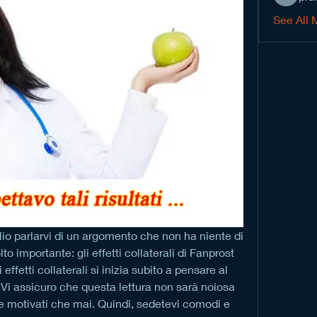
See All 
oglio parlarvi di un argomento che non ha niente di 
 importante: gli effetti collaterali di Fanprost 
effetti collaterali si inizia subito a pensare al 
i assicuro che questa lettura non sarà noiosa 
 e motivati che mai. Quindi, sedetevi comodi e 