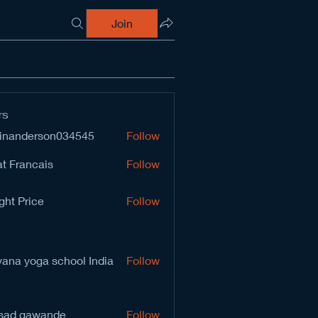
Join
rs
inanderson034545
Follow
derson034545
t Francais
Follow
ght Price
Follow
vana yoga school India
Follow
sad gawande
Follow