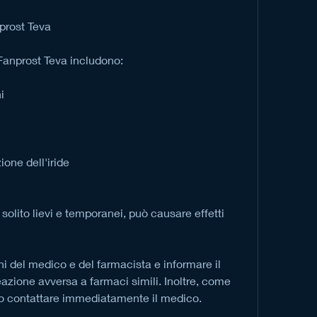
nprost Teva
i Fanprost Teva includono:
i
one dell'iride
 solito lievi e temporanei, può causare effetti 
ni del medico e del farmacista e informare il 
eazione avversa a farmaci simili. Inoltre, come 
io contattare immediatamente il medico.