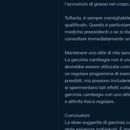
l'accumulo di grasso nel corpo.
Tuttavia, è sempre consigliabile
qualificato. Questo è particolar
mediche preesistenti o se si st
consultare immediatamente un
Mantenere uno stile di vita san
La garcinia cambogia non è una
dovrebbe essere utilizzata come 
un regolare programma di esercizi
possibili, ma possono includere m
si sperimentano tali effetti col
garcinia cambogia con uno stile
e attività fisica regolare.
Conclusioni
La dose suggerita di garcinia c
delle esigenze individuali. È im