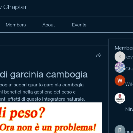
y Chapter
Members
About
Events
Membe
kev
kevinan
Cha
di garcinia cambogia
Wri
bogia: scopri quanto garcinia cambogia 
 benefici nella gestione del peso e 
enti effetti di questo integratore naturale.
Nir
pra