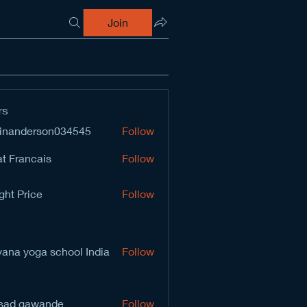
Join
rs
inanderson034545
Follow
derson034545
t Francais
Follow
ght Price
Follow
vana yoga school India
Follow
sad gawande
Follow