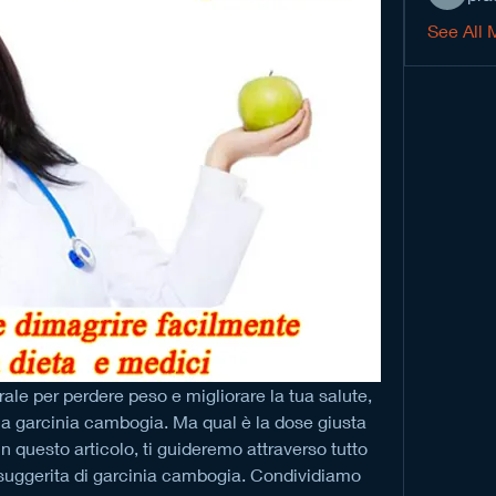
See All 
le per perdere peso e migliorare la tua salute, 
lla garcinia cambogia. Ma qual è la dose giusta 
 In questo articolo, ti guideremo attraverso tutto 
suggerita di garcinia cambogia. Condividiamo 