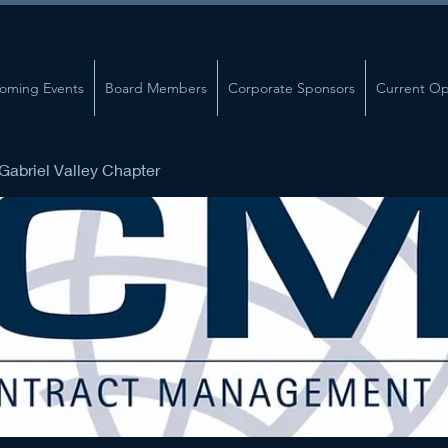
oming Events
Board Members
Corporate Sponsors
Current Op
abriel Valley Chapter