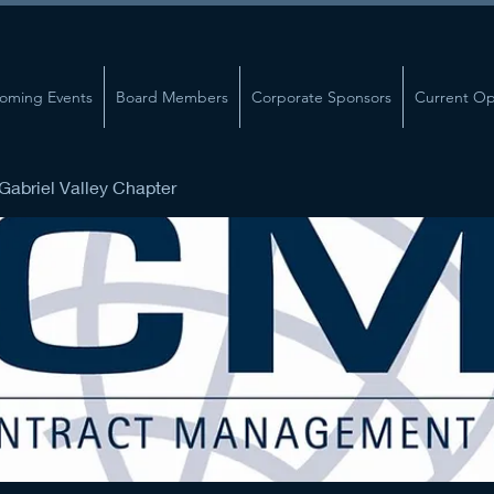
oming Events
Board Members
Corporate Sponsors
Current Op
abriel Valley Chapter