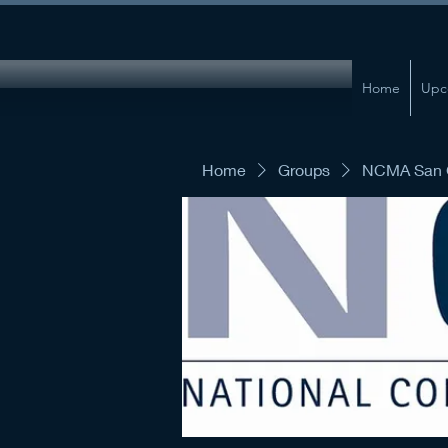
Home
Upc
Home
Groups
NCMA San G