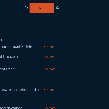
Join
rs
inanderson034545
Follow
derson034545
t Francais
Follow
ght Price
Follow
vana yoga school India
Follow
sad gawande
Follow