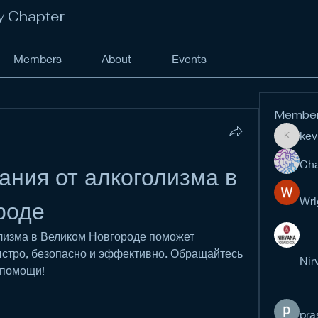
y Chapter
Members
About
Events
Membe
kev
kevinan
Cha
ния от алкоголизма в 
Wri
роде
лизма в Великом Новгороде поможет 
ыстро, безопасно и эффективно. Обращайтесь 
Nir
 помощи!
pra