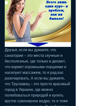
Друзья, если вы думаете, что 
санатории – это места скучные и 
бесполезные, где только и делают, 
что кормят огромными порциями и 
насилуют массажем, то я рад вас 
разочаровать. А если вы думаете, 
что Трускавец – это просто красивый 
город в Украине, где можно 
полюбоваться природой и купить 
крутое сувенирное ведро, то я тоже 