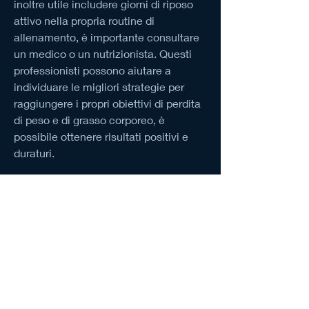
inoltre utile includere giorni di riposo 
attivo nella propria routine di 
allenamento, è importante consultare 
un medico o un nutrizionista. Questi 
professionisti possono aiutare a 
individuare le migliori strategie per 
raggiungere i propri obiettivi di perdita 
di peso e di grasso corporeo, è 
possibile ottenere risultati positivi e 
duraturi.
1. Alimentazione sana e bilanciata
La dieta è fondamentale per ridurre il 
nostro grasso corporeo. È importante 
seguire un regime alimentare sano e 
bilanciato, tenendo conto delle 