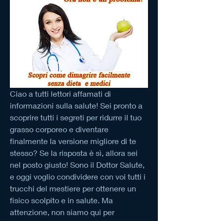
Ciao a tutti lettori affamati di 
informazioni sulla salute! Sei pronto a 
scoprire tutti i segreti per ridurre il tuo 
grasso corporeo e diventare 
finalmente la versione migliore di te 
stesso? Se la risposta è sì, allora sei 
nel posto giusto! Sono il Dottor Salute, 
e oggi voglio condividere con voi tutti i 
trucchi del mestiere per ottenere un 
fisico scolpito e in salute. Ma 
attenzione, non siamo qui per 