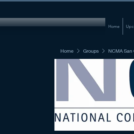
Home
Upc
Home
Groups
NCMA San G