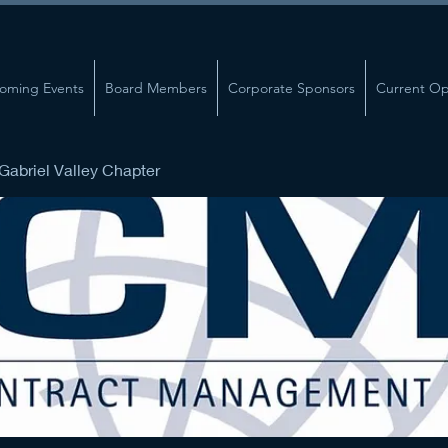
oming Events
Board Members
Corporate Sponsors
Current Op
abriel Valley Chapter