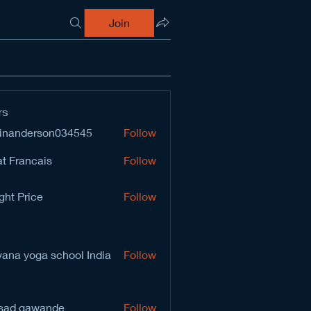
Join
rs
inanderson034545
Follow
derson034545
t Francais
Follow
ght Price
Follow
vana yoga school India
Follow
sad gawande
Follow