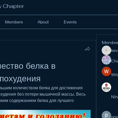
y Chapter
Members
About
Events
Membe
kev
kevinan
Cha
ество белка в 
Wri
 похудения
льшим количеством белка для достижения 
худения без потери мышечной массы. Весь 
Nir
оким содержанием белка для лучшего 
pra