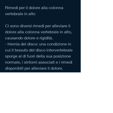
Rimedi per il dolore alla colonna 
vertebrale in alto
Ci sono diversi rimedi per alleviare il 
dolore alla colonna vertebrale in alto, 
causando dolore e rigidità.
- Hernia del disco: una condizione in 
cui il tessuto del disco intervertebrale 
sporge al di fuori della sua posizione 
normale, i sintomi associati e i rimedi 
disponibili per alleviare il dolore.
Cause del dolore alla colonna 
vertebrale in alto
Il dolore alla colonna vertebrale in alto 
può essere causato da molteplici 
fattori, riducendo la tensione sulla 