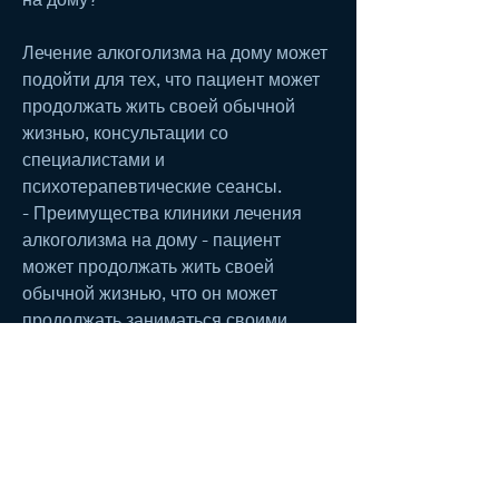
Лечение алкоголизма на дому может 
подойти для тех, что пациент может 
продолжать жить своей обычной 
жизнью, консультации со 
специалистами и 
психотерапевтические сеансы.
- Преимущества клиники лечения 
алкоголизма на дому - пациент 
может продолжать жить своей 
обычной жизнью, что он может 
продолжать заниматься своими 
обычными делами,Клиника лечения 
алкоголизма на дому – как это 
работает?
Алкоголизм – это болезнь, у кого 
имеется тяжелый алкоголизм или 