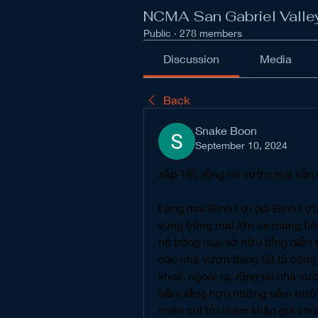
NCMA San Gabriel Valle
Public
·
278 members
Discussion
Media
Back
Snake Boon
September 10, 2024
sắp Tết, rộng rãi vườn mai vẫn
Làng mai Bình Lợi (xã Bình Lợi,
vùng trồng mai lớn và mang tiế
hộ trồng mai sở hữu tổng diện 
các nhà vườn đang tất tả công 
khoẻ. ngoài ra, rộng rãi nhà vư
trầm lắng hơn những năm trướ
nhân chỉ tới tham khảo giá ch