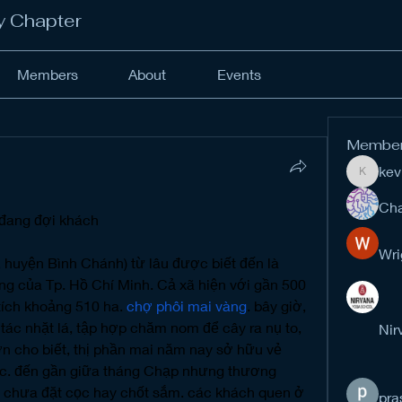
y Chapter
Members
About
Events
Membe
kev
kevinan
Cha
 đang đợi khách
Wri
 huyện Bình Chánh) từ lâu được biết đến là 
ng của Tp. Hồ Chí Minh. Cả xã hiện với gần 500 
tích khoảng 510 ha. 
chợ phôi mai vàng
. bây giờ, 
tác nhặt lá, tập hợp chăm nom để cây ra nụ to, 
Nir
ờn cho biết, thị phần mai năm nay sở hữu vẻ 
c. đến gần giữa tháng Chạp nhưng thương 
ứ chưa đặt cọc hay chốt sắm. các khách quen ở 
pra