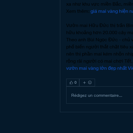
xa như khu vực miền Bắc, miề
Xem thêm: 
giá mai vàng hiện 
Vườn mai Hữu Đức thị trấn Bìn
hữu khoảng hơn 20.000 cây mai
Theo anh Bùi Ngọc Đức - chủ vư
phổ biến người thắt chặt tiêu x
nên thị phần mai kém nhộn nhị
rộng rãi người có mai chơi Tết
vườn mai vàng lớn đẹp nhất V
0
Rédigez un commentaire...