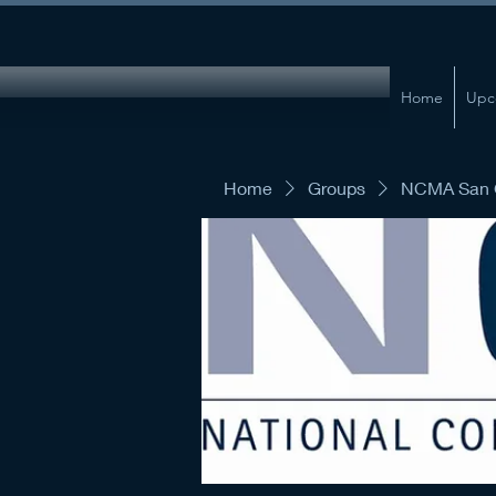
Home
Upc
Home
Groups
NCMA San G