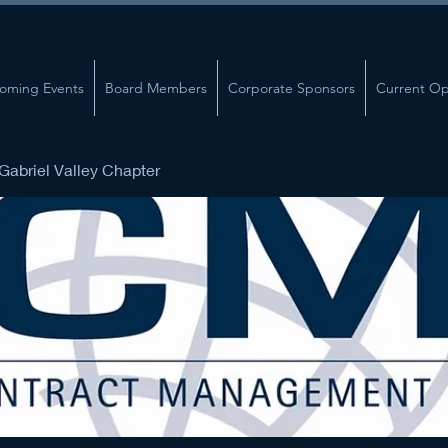
oming Events
Board Members
Corporate Sponsors
Current Op
abriel Valley Chapter