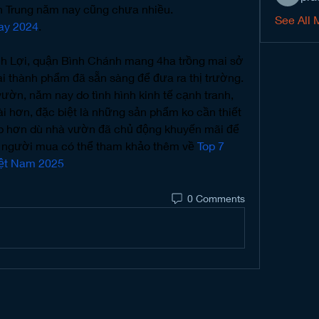
n Trung năm nay cũng chưa nhiều.
See All 
nay 2024
.
h Lợi, quận Bình Chánh mang 4ha trồng mai sở 
 thành phẩm đã sẵn sàng để đưa ra thị trường. 
ờn, năm nay do tình hình kinh tế cạnh tranh, 
ài hơn, đặc biệt là những sản phẩm ko cần thiết 
p hơn dù nhà vườn đã chủ động khuyến mãi để 
. người mua có thể tham khảo thêm về 
Top 7 
iệt Nam 2025
.
0 Comments