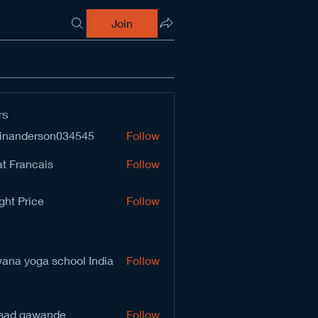
Join
rs
inanderson034545
Follow
derson034545
t Francais
Follow
ght Price
Follow
vana yoga school India
Follow
sad gawande
Follow