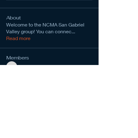
About
Welcome to the NCMA San Gabriel
Valley group! You can connec
...
Read more
Members
kevinanderson034545
Follow
kevinanderson034545
Chat Francais
Follow
Wright Price
Follow
Nirvana yoga school India
Follow
prasad gawande
Follow