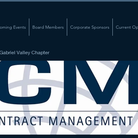
oming Events
Board Members
Corporate Sponsors
Current Op
abriel Valley Chapter