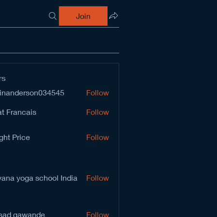
Join
rs
inanderson034545
Follow
derson034545
t Francais
Follow
ght Price
Follow
vana yoga school India
Follow
sad gawande
Follow