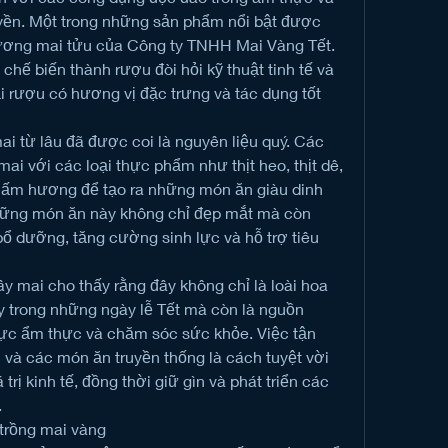
ền. Một trong những sản phẩm nổi bật được 
ương mai tửu của Công ty TNHH Mai Vàng Tết. 
chế biến thành rượu đòi hỏi kỹ thuật tinh tế và 
 rượu có hương vị đặc trưng và tác dụng tốt 
i từ lâu đã được coi là nguyên liệu quý. Các 
ai với các loại thực phẩm như thịt heo, thịt dê, 
 nấm hương để tạo ra những món ăn giàu dinh 
hững món ăn này không chỉ đẹp mắt mà còn 
ổ dưỡng, tăng cường sinh lực và hỗ trợ tiêu 
 mai cho thấy rằng đây không chỉ là loài hoa 
y trong những ngày lễ Tết mà còn là nguồn 
 vực ẩm thực và chăm sóc sức khỏe. Việc tận 
và các món ăn truyền thống là cách tuyệt vời 
 trị kinh tế, đồng thời giữ gìn và phát triển các 
.
 trồng mai vàng