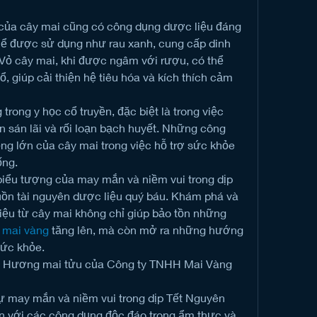
của cây mai cũng có công dụng dược liệu đáng 
hể được sử dụng như rau xanh, cung cấp dinh 
Vỏ cây mai, khi được ngâm với rượu, có thể 
, giúp cải thiện hệ tiêu hóa và kích thích cảm 
ong y học cổ truyền, đặc biệt là trong việc 
ến sán lãi và rối loạn bạch huyết. Những công 
ng lớn của cây mai trong việc hỗ trợ sức khỏe 
ống.
biểu tượng của may mắn và niềm vui trong dịp 
ồn tài nguyên dược liệu quý báu. Khám phá và 
iệu từ cây mai không chỉ giúp bảo tồn những 
 mai vàng
 tăng lên, mà còn mở ra những hướng 
sức khỏe.
t Hương mai tửu của Công ty TNHH Mai Vàng 
ự may mắn và niềm vui trong dịp Tết Nguyên 
n với các công dụng độc đáo trong ẩm thực và 