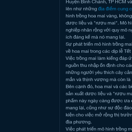
Huyện Bình Chánh, TP HCM và c
lên như những 
địa điểm cung 
hình trồng hoa mai vàng, không 
dược liệu và "rượu mai". Mô h
nghiệp nhân rộng với quy mô ng
ích đáng kể mà nó mang lại.
Sự phát triển mô hình trồng ma
về hoa mai trong các dịp lễ T
Việc trồng mai làm kiểng đáp ứ
nguồn thu nhập ổn định cho các
những người yêu thích cây cản
mắn và thịnh vượng mà còn là 
Bên cạnh đó, hoa mai và các b
sản xuất dược liệu và "rượu mai
phẩm này ngày càng được ưa c
mang lại, cũng như sự độc đáo 
kiện cho việc mở rộng thị trườ
địa phương.
Việc phát triển mô hình trồng 