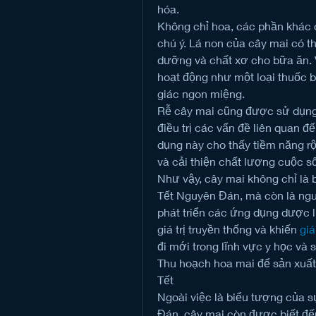
hóa.
Không chỉ hoa, các phần khác 
chú ý. Lá non của cây mai có t
dưỡng và chất xơ cho bữa ăn. 
hoạt động như một loại thuốc bổ
giác ngon miệng.
Rễ cây mai cũng được sử dụng tr
điều trị các vấn đề liên quan đ
dụng này cho thấy tiềm năng rộ
và cải thiện chất lượng cuộc s
Như vậy, cây mai không chỉ là 
Tết Nguyên Đán, mà còn là ngu
phát triển các ứng dụng dược l
giá trị truyền thống và khiến 
giá
đi mới trong lĩnh vực y học và 
Thu hoạch hoa mai để sản xuấ
Tết
Ngoài việc là biểu tượng của s
Đán, cây mai còn được biết đế