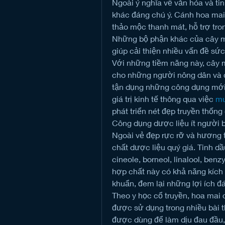
Ngoài ý nghĩa về văn hóa và ti
khác đáng chú ý. Cánh hoa mai 
thảo mộc thanh mát, hỗ trợ tron
Những bộ phận khác của cây ma
giúp cải thiện nhiều vấn đề sức
Với những tiềm năng này, cây m
cho những người nông dân và 
tận dụng những công dụng mới c
giá trị kinh tế thông qua việc 
mu
phát triển nét đẹp truyền thốn
Công dụng dược liệu ít người b
Ngoài vẻ đẹp rực rỡ và hương 
chất dược liệu quý giá. Tinh d
cineole, borneol, linalool, benzy
hợp chất này có khả năng kích t
khuẩn, đem lại những lợi ích 
Theo y học cổ truyền, hoa mai c
được sử dụng trong nhiều bài t
được dùng để làm dịu đau đầu, 