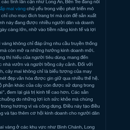
ác tỉnh lân cận như Long An, Bến Tre đang nổi 
cấp mai vàng
 chủ yếu trong việc phát triển mô 
chỉ cho mục đích trang trí mà còn để sản xuất 
ình này đang được nhiều người dân và doanh 
ày càng lớn, nhờ vào tiềm năng kinh tế và lợi 
i vàng không chỉ đáp ứng nhu cầu truyền thống 
ết mà còn mở ra những hướng kinh doanh mới. 
ng thị hiếu của người tiêu dùng, mang đến 
 nhà vườn và người trồng cây cảnh. Đối với 
h, cây mai không chỉ là biểu tượng của may 
nét đẹp văn hóa được gìn giữ qua nhiều thế hệ.
ộ phận khác của cây còn được sử dụng trong 
", đem lại giá trị kinh tế cao hơn. Các sản 
huộng do những lợi ích sức khỏe mà chúng 
trong hương vị và công dụng. Điều này tạo điều 
ng và tạo thêm cơ hội kinh doanh cho người dân 
mai vàng ở các khu vực như Bình Chánh, Long 