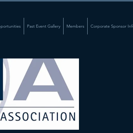
portunities
Past Event Gallery
Members
Corporate Sponsor Inf