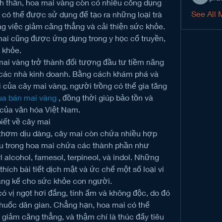
nh thần, hoa mai vàng còn có nhiều công dụng 
See All 
có thể được sử dụng để tạo ra những loại trà 
g việc giảm căng thẳng và cải thiện sức khỏe. 
i cũng được ứng dụng trong y học cổ truyền, 
 khỏe.
ai vàng trở thành đối tượng đầu tư tiềm năng 
các nhà kinh doanh. Bằng cách khám phá và 
ủa cây mai vàng, người trồng có thể gia tăng 
a bán mai vàng
 , đồng thời giúp bảo tồn và 
g của văn hóa Việt Nam.
iết về cây mai
thơm dịu dàng, cây mai còn chứa nhiều hợp 
ầu trong hoa mai chứa các thành phần như 
l alcohol, farnesol, terpineol, và indol. Những 
hích bài tiết dịch mật và ức chế một số loại vi 
đáng kể cho sức khỏe con người.
ó vị ngọt hơi đắng, tính ấm và không độc, do đó 
huốc dân gian. Chẳng hạn, hoa mai có thể 
giảm căng thẳng, và thậm chí là thúc đẩy tiêu 