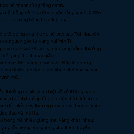
 hoa nở thành từng tầng cánh.
 nổi tiếng với hoa lớn, nhiều tầng cánh, được 
 tạo ra những bông hoa đẹp nhất.
c biệt có hương thơm, nở vào sau Tết Nguyên 
à có nguồn gốc từ vùng núi Yên Tử.
g mai có hoa 5-9 cánh, màu vàng sậm, thường 
 để ghép thành mai giảo.
anmar, Mai vàng Indonesia: Đây là những 
 nước khác, có đặc điểm khác biệt nhưng vẫn 
mạnh mẽ.
iến thường có sự khác biệt về số lượng cánh 
ắc, do ảnh hưởng từ điều kiện thời tiết hoặc 
i mai đột biến này thường được sưu tầm và nhân 
 độc đáo và mới lạ.
số trong rất nhiều giống mai vàng khác nhau, 
ý nghĩa riêng, làm phong phú thêm truyền 