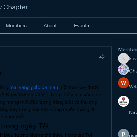
y Chapter
Members
About
Events
Membe
kev
kevinan
Cha
g
Wri
iống 
mai vàng giảo cà mau
 một loài cây được 
p Tết Nguyên Đán tại Việt Nam. Cây mai vàng có 
ng mang một đặc trưng riêng biệt và thường 
rưng bày trong nhà với mong muốn mang lại 
Nir
cho năm mới.
 trong ngày Tết
 biểu tượng không thể thiếu trong dịp Tết 
pra