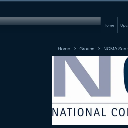
Home
Upc
Home
Groups
NCMA San G