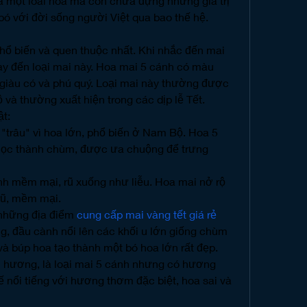
 một loài hoa mà còn chứa đựng những giá trị 
bó với đời sống người Việt qua bao thế hệ.
hổ biến và quen thuộc nhất. Khi nhắc đến mai 
y đến loại mai này. Hoa mai 5 cánh có màu 
giàu có và phú quý. Loại mai này thường được 
và thường xuất hiện trong các dịp lễ Tết.
ật:
"trâu" vì hoa lớn, phổ biến ở Nam Bộ. Hoa 5 
ọc thành chùm, được ưa chuộng để trưng 
nh mềm mại, rũ xuống như liễu. Hoa mai nở rộ 
rũ, mềm mại.
hững địa điểm 
cung cấp mai vàng tết giá rẻ
, đầu cành nổi lên các khối u lớn giống chùm 
và búp hoa tạo thành một bó hoa lớn rất đẹp.
 hương, là loại mai 5 cánh nhưng có hương 
nổi tiếng với hương thơm đặc biệt, hoa sai và 