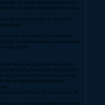
 hoa nhỏ dài, khi nở cánh hoa nhọn như hình 
ộng lắm vì hình dáng đặc biệt, nhưng loại này 
cánh với cánh hoa tròn lớn, kín, được nhiều 
ười Trung Hoa.
5 cánh nhỏ, nở thành từng chùm rất sai hoa. 
h một sắc vàng tươi sáng trên các cành, thường 
hà trong dịp Tết.
biệt với hoa nở hai lần. Lần đầu hoa nở với 5 
ng và đài hoa chuyển sang màu đỏ, bao quanh 
ai đỏ. Loại mai này có thể nở hoa quanh năm 
c đáo và ý nghĩa phong thủy tốt lành.
u cánh
ới hai tầng cánh, hoa nở lớn và đẹp hơn so với 
nh, hoa tròn kín, màu vàng, được nhiều người 