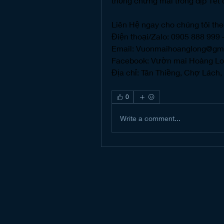
thống chưng mai trong dịp Tết 
Liên Hệ ngay cho chúng tôi the
Điện thoại/Zalo: 0905 888 999
Email: 
Vuonmaihoanglong@gm
Facebook: Vườn mai Hoàng L
Địa chỉ: Tân Thiềng, Chợ Lách, 
0
Write a comment...