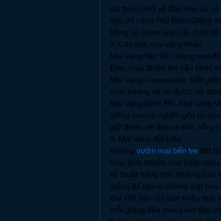
ưa thích nhờ vẻ đẹp kiêu sa và
Mai 24 cánh Thủ Đức: Giống mai
trồng và chăm sóc cẩn thận để
5. Các loại mai vàng khác
Mai vàng Yên Tử: Giống mai đặ
Đán, chịu được khí hậu lạnh, v
Mai vàng Campuchia: Một giốn
mọc hoang dã và được sử dụng
Mai vàng Nam Phi, Mai vàng My
giống mai có nguồn gốc từ các
giữ được vẻ đẹp và sức sống 
6. Mai vàng đột biến
Những 
vườn mai bến tre
 đột b
hoa, kích thước hoa hoặc màu s
kỹ thuật trồng trọt. Những loạ
giống để tạo ra những loại hoa
Bài viết này chỉ giới thiệu một 
mỗi giống đều mang nét đẹp và 