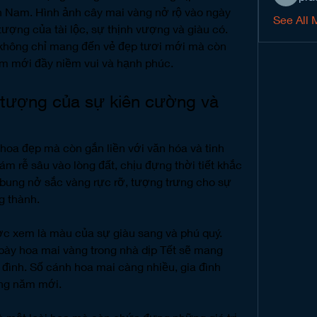
n Nam. Hình ảnh cây mai vàng nở rộ vào ngày 
See All 
ượng của tài lộc, sự thịnh vượng và giàu có. 
không chỉ mang đến vẻ đẹp tươi mới mà còn 
m mới đầy niềm vui và hạnh phúc.
 tượng của sự kiên cường và 
hoa đẹp mà còn gắn liền với văn hóa và tinh 
m rễ sâu vào lòng đất, chịu đựng thời tiết khắc 
 bung nở sắc vàng rực rỡ, tượng trưng cho sự 
g thành.
 xem là màu của sự giàu sang và phú quý. 
 bày hoa mai vàng trong nhà dịp Tết sẽ mang 
đình. Số cánh hoa mai càng nhiều, gia đình 
ong năm mới.