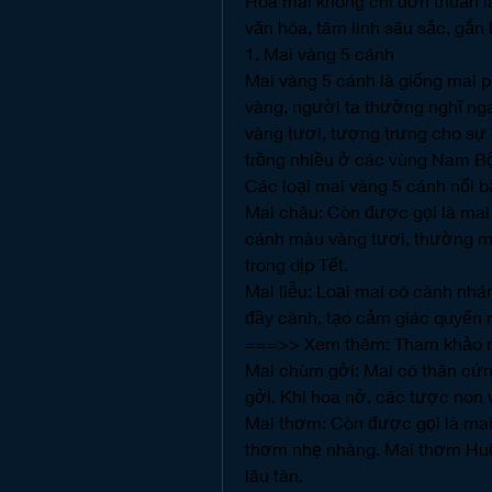
Hoa mai không chỉ đơn thuần là
văn hóa, tâm linh sâu sắc, gắn 
1. Mai vàng 5 cánh
Mai vàng 5 cánh là giống mai p
vàng, người ta thường nghĩ nga
vàng tươi, tượng trưng cho sự 
trồng nhiều ở các vùng Nam Bộ 
Các loại mai vàng 5 cánh nổi b
Mai châu: Còn được gọi là mai 
cánh màu vàng tươi, thường m
trong dịp Tết.
Mai liễu: Loại mai có cành nhá
đầy cành, tạo cảm giác quyến 
===>> Xem thêm: Tham khảo n
Mai chùm gởi: Mai có thân cứng
gởi. Khi hoa nở, các tược non 
Mai thơm: Còn được gọi là mai
thơm nhẹ nhàng. Mai thơm Huế 
lâu tàn.