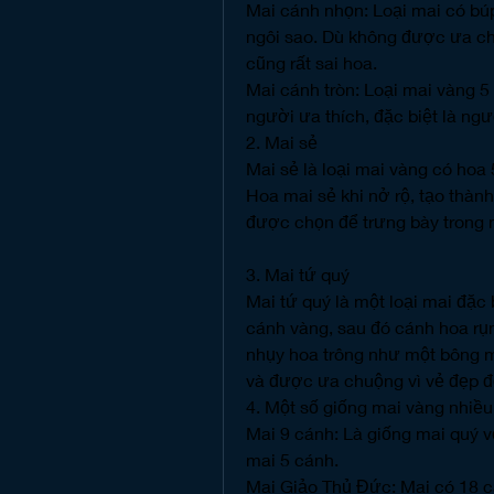
Mai cánh nhọn: Loại mai có búp
ngôi sao. Dù không được ưa chu
cũng rất sai hoa.
Mai cánh tròn: Loại mai vàng 5 
người ưa thích, đặc biệt là ng
2. Mai sẻ
Mai sẻ là loại mai vàng có hoa 
Hoa mai sẻ khi nở rộ, tạo thàn
được chọn để trưng bày trong n
3. Mai tứ quý
Mai tứ quý là một loại mai đặc 
cánh vàng, sau đó cánh hoa rụ
nhụy hoa trông như một bông m
và được ưa chuộng vì vẻ đẹp độ
4. Một số giống mai vàng nhiề
Mai 9 cánh: Là giống mai quý v
mai 5 cánh.
Mai Giảo Thủ Đức: Mai có 18 cá