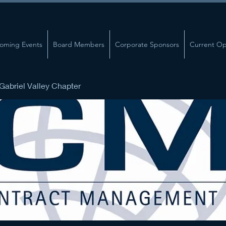
oming Events
Board Members
Corporate Sponsors
Current Op
abriel Valley Chapter