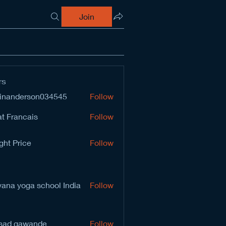
Join
rs
inanderson034545
Follow
derson034545
t Francais
Follow
ght Price
Follow
vana yoga school India
Follow
sad gawande
Follow