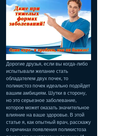
Дорогие друзья, если вы когда-либо 
испытывали желание стать 
обладателем двух почек, то 
поликистоз почек идеально подойдет 
вашим амбициям. Шутки в сторону, 
но это серьезное заболевание, 
которое может оказать значительное 
влияние на ваше здоровье. В этой 
статье я, как опытный врач, расскажу 
о причинах появления поликистоза 