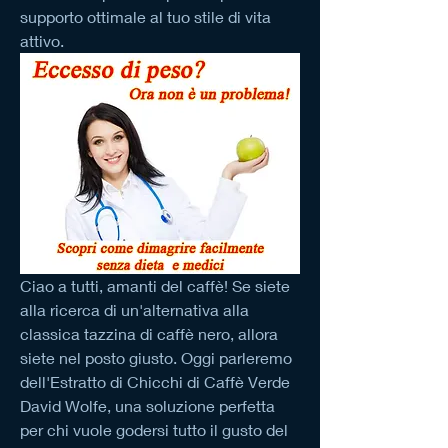
supporto ottimale al tuo stile di vita 
attivo.
Ciao a tutti, amanti del caffè! Se siete 
alla ricerca di un'alternativa alla 
classica tazzina di caffè nero, allora 
siete nel posto giusto. Oggi parleremo 
dell'Estratto di Chicchi di Caffè Verde 
David Wolfe, una soluzione perfetta 
per chi vuole godersi tutto il gusto del 