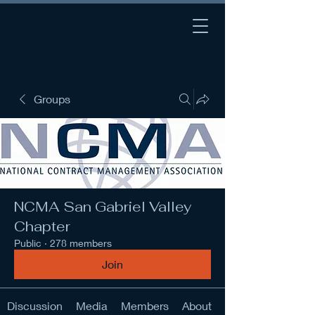
Groups
NCMA San Gabriel Valley
Chapter
Public
·
278 members
Join
Discussion
Media
Members
About