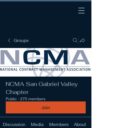
Groups
NCMA San Gabriel Valley
Chapter
Public
·
278 members
Join
Discussion
Media
Members
About