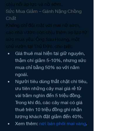
chịu nổi áp lực và nở sớm.
Sức Mua Giảm – Gánh Nặng Chồng 
Chất
Không chỉ đối mặt với mai nở sớm, 
các nhà vườn còn chịu thêm áp lực từ 
sức mua yếu. Ông Sáu Hoàng, một 
chủ vườn tại Thủ Đức, cho biết:
Giá thuê mai hiện tại giữ nguyên, 
thậm chí giảm 5-10%, nhưng sức 
mua chỉ bằng 50% so với năm 
ngoái.
Người tiêu dùng thắt chặt chi tiêu, 
ưu tiên những cây mai giá rẻ từ 
vài trăm nghìn đến 5 triệu đồng. 
Trong khi đó, các cây mai có giá 
thuê trên 10 triệu đồng ghi nhận 
lượng khách đặt giảm đến 40%.
Xem thêm: 
nơi bán phôi mai vàng
.