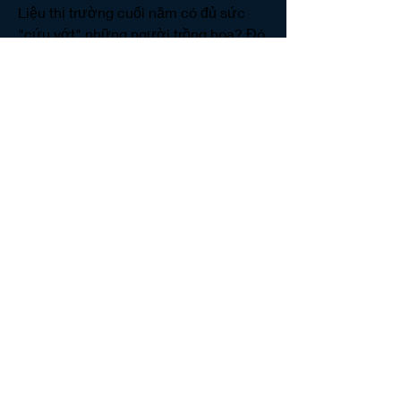
Liệu thị trường cuối năm có đủ sức 
"cứu vớt" những người trồng hoa? Đó 
vẫn là câu hỏi lớn mà chỉ thời gian 
mới có thể trả lời. Các bạn có thể 
tham khảo thêm về 
Những hình ảnh 
hoa mai vàng đẹp nhất không thể bỏ 
qua
.
0
0
2
Write a comment...
About
Welcome to the NCMA San Gabriel
Valley group! You can connec
...
Read more