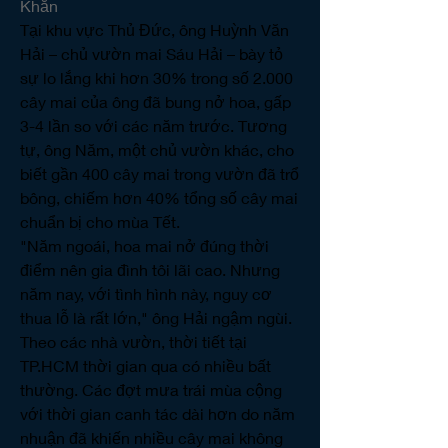
Khăn
Tại khu vực Thủ Đức, ông Huỳnh Văn 
Hải – chủ vườn mai Sáu Hải – bày tỏ 
sự lo lắng khi hơn 30% trong số 2.000 
cây mai của ông đã bung nở hoa, gấp 
3-4 lần so với các năm trước. Tương 
tự, ông Năm, một chủ vườn khác, cho 
biết gần 400 cây mai trong vườn đã trổ 
bông, chiếm hơn 40% tổng số cây mai 
chuẩn bị cho mùa Tết.
"Năm ngoái, hoa mai nở đúng thời 
điểm nên gia đình tôi lãi cao. Nhưng 
năm nay, với tình hình này, nguy cơ 
thua lỗ là rất lớn," ông Hải ngậm ngùi.
Theo các nhà vườn, thời tiết tại 
TP.HCM thời gian qua có nhiều bất 
thường. Các đợt mưa trái mùa cộng 
với thời gian canh tác dài hơn do năm 
nhuận đã khiến nhiều cây mai không 