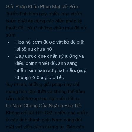
Giải Pháp Khắc Phục Mai Nở Sớm
Trước tình hình này, nhiều nhà vườn 
buộc phải áp dụng các biện pháp kỹ 
thuật để "cứu" những chậu mai đã nở 
sớm.
Hoa nở sớm được vặt bỏ để giữ 
lại số nụ chưa nở.
Cây được che chắn kỹ lưỡng và 
điều chỉnh nhiệt độ, ánh sáng 
nhằm kìm hãm sự phát triển, giúp 
chúng nở đúng dịp Tết.
Tuy nhiên, những giải pháp này chỉ 
mang tính tạm thời và không thể đảm 
bảo chất lượng hoa đạt mức tối ưu.
Lo Ngại Chung Của Ngành Hoa Tết
Không chỉ tại TP.HCM, nhiều nhà vườn 
ở các tỉnh thành phía Nam cũng đối 
mặt với viễn cảnh tương tự. Báo cáo 