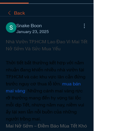
Back
Snake Boon
January 23, 2025
Nhà Vườn TP.HCM Lao Đao Vì Mai Tết 
Nở Sớm Và Sức Mua Yếu
Thời tiết bất thường kết hợp với năm 
nhuận đang khiến nhiều nhà vườn tại 
TP.HCM và các khu vực lân cận đứng 
trước nguy cơ thua lỗ lớn. 
mua bán 
mai vàng
. Những cánh mai vàng rực 
rỡ thường mang đến hy vọng tài lộc 
mỗi dịp Tết, nhưng năm nay, niềm vui 
ấy lại xen lẫn nỗi buồn của những 
người trồng mai.
Mai Nở Sớm – Điềm Báo Mùa Tết Khó 