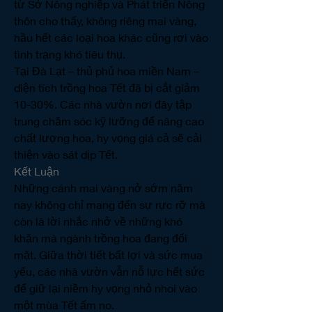
từ Sở Nông nghiệp và Phát triển Nông 
thôn cho thấy, không riêng mai vàng, 
hầu hết các loại hoa khác cũng rơi vào 
tình trạng khó tiêu thụ.
Tại Đà Lạt – thủ phủ hoa miền Nam – 
diện tích trồng hoa Tết đã bị cắt giảm 
10-30%. Các nhà vườn nơi đây tập 
trung chăm sóc kỹ lưỡng để nâng cao 
chất lượng hoa, hy vọng giá cả sẽ cải 
thiện vào sát dịp Tết.
Kết Luận
Những cánh mai vàng nở sớm năm 
nay không chỉ mang đến sự rực rỡ mà 
còn là lời nhắc nhở về những khó 
khăn mà ngành trồng hoa đang đối 
mặt. Giữa thời tiết bất lợi và sức mua 
yếu, các nhà vườn vẫn nỗ lực hết sức 
để giữ lại niềm hy vọng nhỏ nhoi vào 
một mùa Tết ấm no.