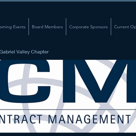
oming Events
Board Members
Corporate Sponsors
Current Op
abriel Valley Chapter