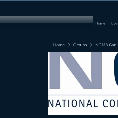
Home
Upc
Home
Groups
NCMA San G