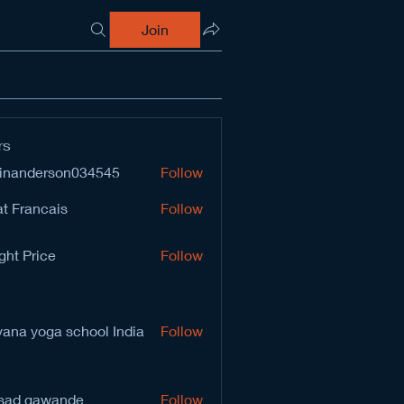
Join
rs
inanderson034545
Follow
derson034545
t Francais
Follow
ght Price
Follow
vana yoga school India
Follow
sad gawande
Follow