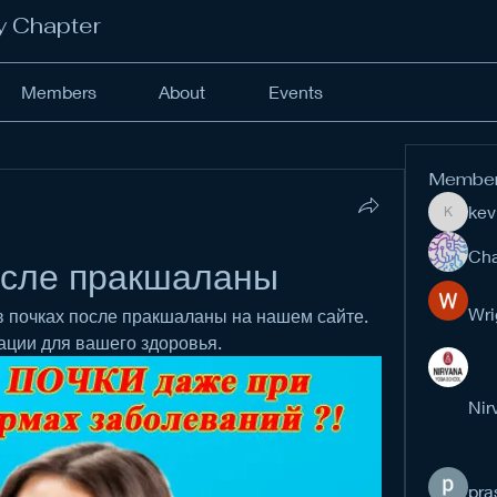
y Chapter
Members
About
Events
Membe
kev
kevinan
Cha
осле пракшаланы
Wri
в почках после пракшаланы на нашем сайте. 
ции для вашего здоровья.
Nir
pra