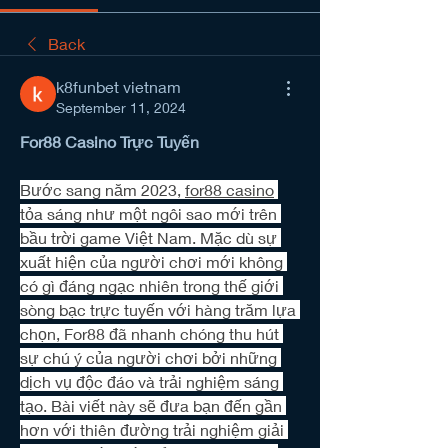
Back
k8funbet vietnam
September 11, 2024
For88 Casino Trực Tuyến
Bước sang năm 2023, 
for88 casino
tỏa sáng như một ngôi sao mới trên 
bầu trời game Việt Nam. Mặc dù sự 
xuất hiện của người chơi mới không 
có gì đáng ngạc nhiên trong thế giới 
sòng bạc trực tuyến với hàng trăm lựa 
chọn, For88 đã nhanh chóng thu hút 
sự chú ý của người chơi bởi những 
dịch vụ độc đáo và trải nghiệm sáng 
tạo. Bài viết này sẽ đưa bạn đến gần 
hơn với thiên đường trải nghiệm giải 