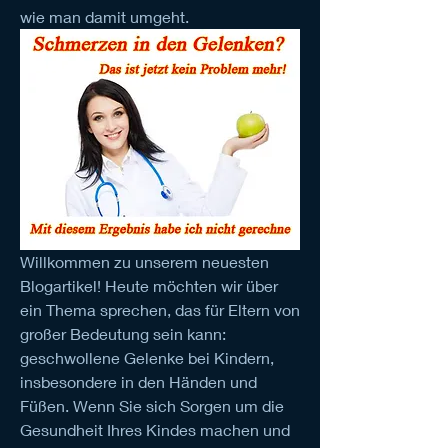
wie man damit umgeht.
Willkommen zu unserem neuesten 
Blogartikel! Heute möchten wir über 
ein Thema sprechen, das für Eltern von 
großer Bedeutung sein kann: 
geschwollene Gelenke bei Kindern, 
insbesondere in den Händen und 
Füßen. Wenn Sie sich Sorgen um die 
Gesundheit Ihres Kindes machen und 