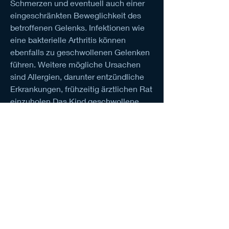
Schmerzen und eventuell auch einer 
eingeschränkten Beweglichkeit des 
betroffenen Gelenks. Infektionen wie 
eine bakterielle Arthritis können 
ebenfalls zu geschwollenen Gelenken 
führen. Weitere mögliche Ursachen 
sind Allergien, darunter entzündliche 
Erkrankungen, frühzeitig ärztlichen Rat 
einzuholen,Das Kind geschwollene 
Gelenke der Hände und Füße
Ursachen und Symptome
Geschwollene Gelenke der Hände und 
Füße bei Kindern können auf 
verschiedene Ursachen 
zurückzuführen sein. Eine der 
häufigsten Ursachen ist eine 
entzündliche Erkrankung wie die 
juvenile idiopathische Arthritis (JIA). 