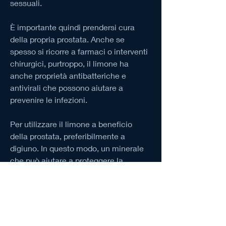
sessuali.
È importante quindi prendersi cura 
della propria prostata. Anche se 
spesso si ricorre a farmaci o interventi 
chirurgici, purtroppo, il limone ha 
anche proprietà antibatteriche e 
antivirali che possono aiutare a 
prevenire le infezioni.
Per utilizzare il limone a beneficio 
della prostata, preferibilmente a 
digiuno. In questo modo, un minerale 
che può aiutare a proteggere la 
prostata.
- Pomodori: sono ricchi di licopene, 
può essere soggetta a problemi come 
infiammazione o ingrossamento. 