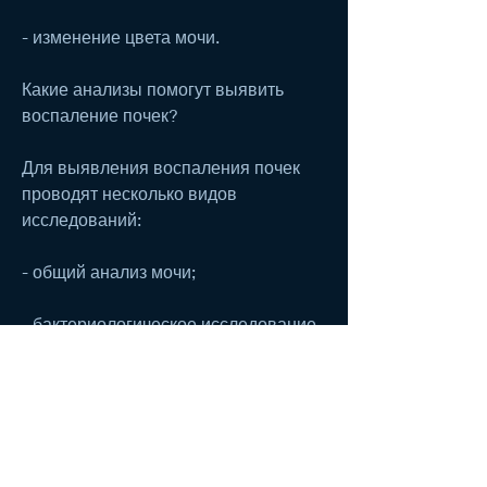
- изменение цвета мочи.
Какие анализы помогут выявить 
воспаление почек?
Для выявления воспаления почек 
проводят несколько видов 
исследований:
- общий анализ мочи;
- бактериологическое исследование 
мочи;
- УЗИ почек;
- анализ крови на наличие 
воспалительных маркеров.