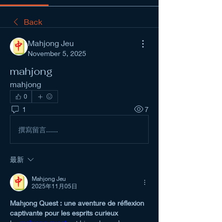
Back
Mahjong Jeu
November 5, 2025
mahjong
mahjong
0
1
7
撰寫留言......
最新
Mahjong Jeu
2025年11月05日
Mahjong Quest : une aventure de réflexion 
captivante pour les esprits curieux