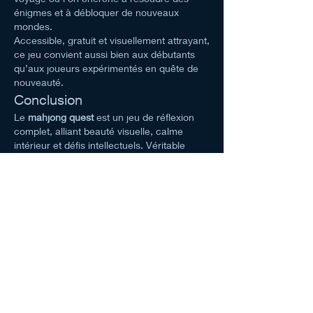
énigmes et à débloquer de nouveaux 
mondes.
Accessible, gratuit et visuellement attrayant, 
ce jeu convient aussi bien aux débutants 
qu’aux joueurs expérimentés en quête de 
nouveauté.
Conclusion
Le 
mahjong quest
 est un jeu de réflexion 
complet, alliant beauté visuelle, calme 
intérieur et défis intellectuels. Véritable 
voyage à travers la culture et la logique, il 
promet des heures de détente et de plaisir. 
Si vous aimez les jeux qui demandent 
stratégie, patience et curiosité, le mahjong 
quest est sans aucun doute le compagnon 
parfait pour vos moments de loisir.
按讚
回覆
About