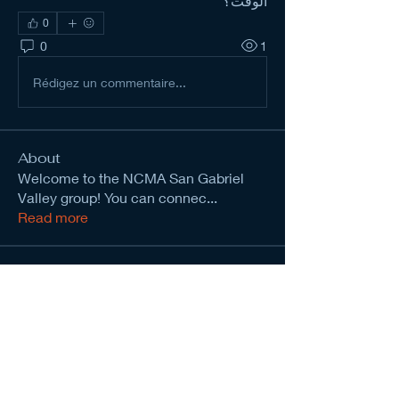
الوقت؟
0
0
1
Rédigez un commentaire...
About
Welcome to the NCMA San Gabriel
Valley group! You can connec
...
Read more
Members
kevinanderson034545
Follow
kevinanderson034545
Chat Francais
Follow
Wright Price
Follow