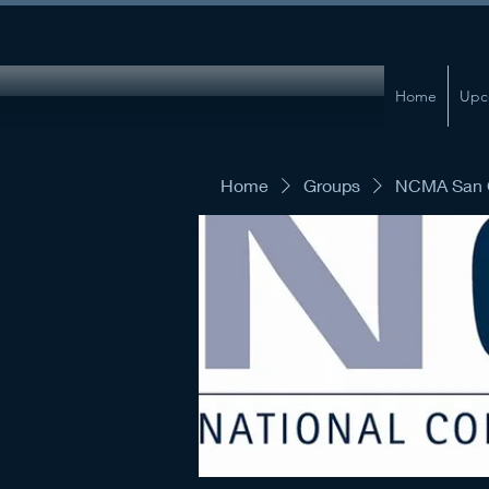
Home
Upc
Home
Groups
NCMA San G