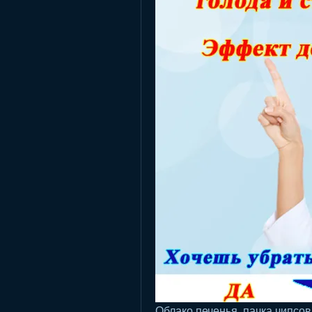
Облако печенья, пачка чипсов 