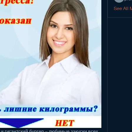
See All 
и гигантский бургер – любимые закуски всех 