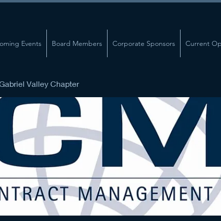
oming Events
Board Members
Corporate Sponsors
Current Op
abriel Valley Chapter