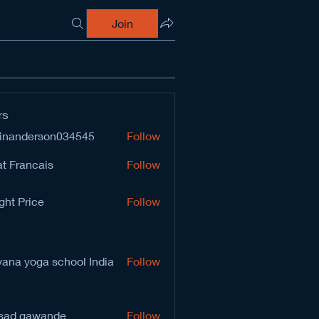
Join
rs
inanderson034545
Follow
derson034545
t Francais
Follow
ght Price
Follow
vana yoga school India
Follow
sad gawande
Follow