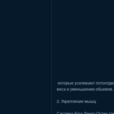
 которые усиливают потоотделение и метаболизм. Это способствует потере 
веса и уменьшению объемов.
2. Укрепление мышц
Система йоги Дениз Остин та