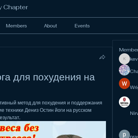
y Chapter
Members
About
Events
Membe
kev
kevinan
Cha
га для похудения на 
Wri
ктивный метод для похудения и поддержания 
 техники Дениз Остин йоги на русском 
Nir
езультат.
pra