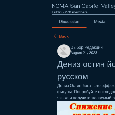
NCMA San Gabriel Valle
Public
·
278 members
Discussion
Media
Back
Выбор Редакции
August 21, 2023
Дениз остин йо
русском
Дениз Остин йога - это эффе
фигуры. Попробуйте последние
языке и получите желаемый р