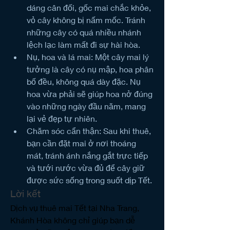
dáng cân đối, gốc mai chắc khỏe, 
vỏ cây không bị nấm mốc. Tránh 
những cây có quá nhiều nhánh 
lệch lạc làm mất đi sự hài hòa.
Nụ, hoa và lá mai: Một cây mai lý 
tưởng là cây có nụ mập, hoa phân 
bố đều, không quá dày đặc. Nụ 
hoa vừa phải sẽ giúp hoa nở đúng 
vào những ngày đầu năm, mang 
lại vẻ đẹp tự nhiên.
Chăm sóc cẩn thận: Sau khi thuê, 
bạn cần đặt mai ở nơi thoáng 
mát, tránh ánh nắng gắt trực tiếp 
và tưới nước vừa đủ để cây giữ 
được sức sống trong suốt dịp Tết.
Lời kết
Dịch vụ thuê mai Tết tại Nha Trang, 
Khánh Hòa không chỉ giúp bạn dễ 