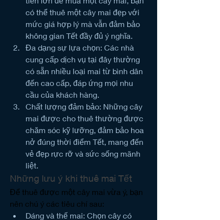
tiền lớn để mua một cây mai, bạn 
có thể thuê một cây mai đẹp với 
mức giá hợp lý mà vẫn đảm bảo 
không gian Tết đầy đủ ý nghĩa.
Đa dạng sự lựa chọn: Các nhà 
cung cấp dịch vụ tại đây thường 
có sẵn nhiều loại mai từ bình dân 
đến cao cấp, đáp ứng mọi nhu 
cầu của khách hàng.
Chất lượng đảm bảo: Những cây 
mai được cho thuê thường được 
chăm sóc kỹ lưỡng, đảm bảo hoa 
nở đúng thời điểm Tết, mang đến 
vẻ đẹp rực rỡ và sức sống mãnh 
liệt.
Những lưu ý khi thuê mai Tết
Để thuê được một cây mai vừa ý, bạn 
nên chú ý các tiêu chí sau:
Dáng và thế mai: Chọn cây có 