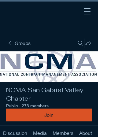
Groups
NCMA San Gabriel Valley
Chapter
Public
·
278 members
Join
Discussion
Media
Members
About