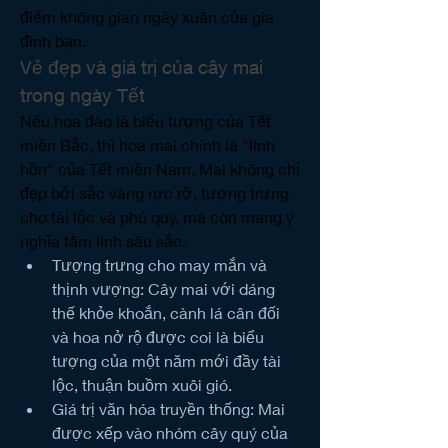
điểm không gian ngày xuân của gia 
đình bạn.
Vẻ đẹp và giá trị của cây mai 
trong ngày Tết
Nếu hoa đào là biểu tượng của Tết 
miền Bắc, thì hoa mai chính là "linh 
hồn" của Tết miền Nam. Mai không chỉ 
đẹp bởi sắc vàng rực rỡ, tượng trưng 
cho tài lộc và phú quý, mà còn mang ý 
nghĩa tâm linh sâu sắc.
Tượng trưng cho may mắn và 
thịnh vượng: Cây mai với dáng 
thế khỏe khoắn, cành lá cân đối 
và hoa nở rộ được coi là biểu 
tượng của một năm mới đầy tài 
lộc, thuận buồm xuôi gió.
Giá trị văn hóa truyền thống: Mai 
được xếp vào nhóm cây quý của 