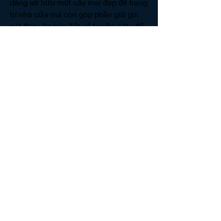
dàng sở hữu một cây mai đẹp để trang 
trí nhà cửa mà còn góp phần giữ gìn 
nét đẹp văn hóa Tết cổ truyền. Hãy để 
sắc mai vàng rực rỡ lan tỏa không khí 
Tết trọn vẹn trong gia đình bạn! Các 
bạn có thể tham khảo thêm về 
Top 10 
cây mai vàng đẹp khủng nhất Việt 
Nam
.
0
0
7
Write a comment...
About
Welcome to the NCMA San Gabriel
Valley group! You can connec
...
Read more