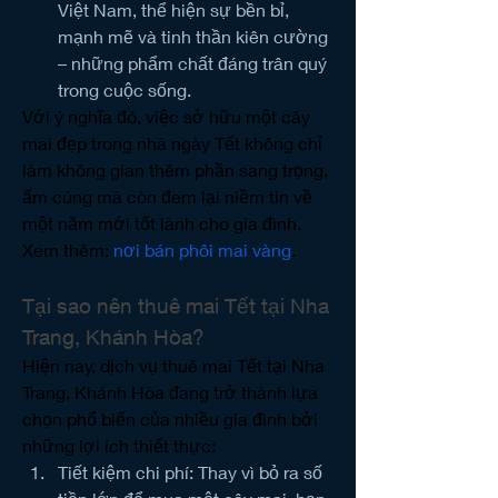
Việt Nam, thể hiện sự bền bỉ, 
mạnh mẽ và tinh thần kiên cường 
– những phẩm chất đáng trân quý 
trong cuộc sống.
Với ý nghĩa đó, việc sở hữu một cây 
mai đẹp trong nhà ngày Tết không chỉ 
làm không gian thêm phần sang trọng, 
ấm cúng mà còn đem lại niềm tin về 
một năm mới tốt lành cho gia đình.
Xem thêm: 
nơi bán phôi mai vàng
.
Tại sao nên thuê mai Tết tại Nha 
Trang, Khánh Hòa?
Hiện nay, dịch vụ thuê mai Tết tại Nha 
Trang, Khánh Hòa đang trở thành lựa 
chọn phổ biến của nhiều gia đình bởi 
những lợi ích thiết thực:
Tiết kiệm chi phí: Thay vì bỏ ra số 