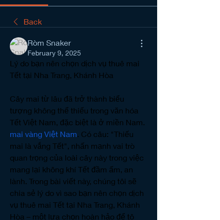
Back
Ròm Snaker
February 9, 2025
Lý do bạn nên chọn dịch vụ thuê mai 
Tết tại Nha Trang, Khánh Hòa
Cây mai từ lâu đã trở thành biểu 
tượng không thể thiếu trong văn hóa 
Tết Việt Nam, đặc biệt là ở miền Nam. 
mai vàng Việt Nam
. Có câu: "Thiếu 
mai là vắng Tết", nhấn mạnh vai trò 
quan trọng của loài cây này trong việc 
mang lại không khí Tết đầm ấm, an 
lành. Trong bài viết này, chúng tôi sẽ 
chia sẻ lý do vì sao bạn nên chọn dịch 
vụ thuê mai Tết tại Nha Trang, Khánh 
Hòa – một lựa chọn hoàn hảo để tô 